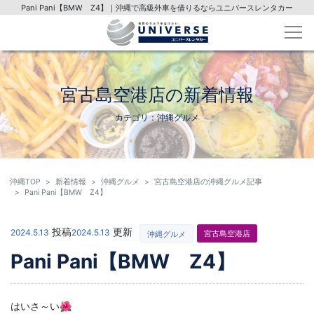
Pani Pani【BMW Z4】｜沖縄で高級外車を借りるならユニバースレンタカー
宮古島空港店の新着情報
カテゴリ：沖縄グルメ
沖縄TOP
新着情報
沖縄グルメ
宮古島空港店の沖縄グルメ記事
Pani Pani【BMW Z4】
投稿
更新
2024.5.13
2024.5.13
宮古島空港店
沖縄グルメ
Pani Pani【BMW Z4】
はいさ～い🌺