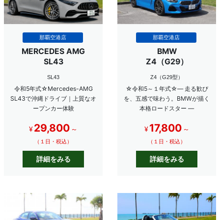
那覇空港店
那覇空港店
MERCEDES AMG
BMW
SL43
Z4（G29）
SL43
Z4（G29型）
令和5年式☆Mercedes-AMG
☆令和5～１年式☆― 走る歓び
SL43で沖縄ドライブ｜上質なオ
を、五感で味わう。BMWが描く
ープンカー体験
本格ロードスター ―
29,800
17,800
¥
～
¥
～
（１日・税込）
（１日・税込）
詳細をみる
詳細をみる