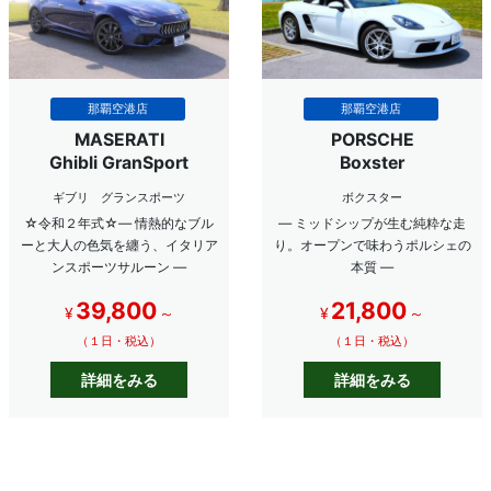
那覇空港店
那覇空港店
MASERATI
PORSCHE
Ghibli GranSport
Boxster
ギブリ グランスポーツ
ボクスター
☆令和２年式☆― 情熱的なブル
― ミッドシップが生む純粋な走
ーと大人の色気を纏う、イタリア
り。オープンで味わうポルシェの
ンスポーツサルーン ―
本質 ―
39,800
21,800
¥
～
¥
～
（１日・税込）
（１日・税込）
詳細をみる
詳細をみる