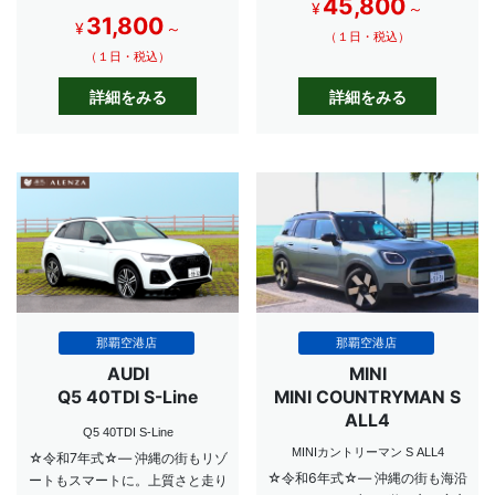
45,800
¥
～
31,800
¥
～
（１日・税込）
（１日・税込）
詳細をみる
詳細をみる
那覇空港店
那覇空港店
AUDI
MINI
Q5 40TDI S-Line
MINI COUNTRYMAN S
ALL4
Q5 40TDI S-Line
MINIカントリーマン S ALL4
☆令和7年式☆― 沖縄の街もリゾ
☆令和6年式☆― 沖縄の街も海沿
ートもスマートに。上質さと走り