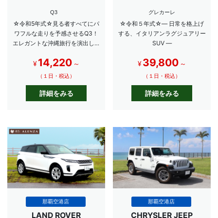
Q3
グレカーレ
☆令和5年式☆見る者すべてにパ
☆令和５年式☆― 日常を格上げ
ワフルな走りを予感させるQ3！
する、イタリアンラグジュアリー
エレガントな沖縄旅行を演出しま
SUV ―
す☆
14,220
39,800
¥
～
¥
～
（１日・税込）
（１日・税込）
詳細をみる
詳細をみる
那覇空港店
那覇空港店
LAND ROVER
CHRYSLER JEEP