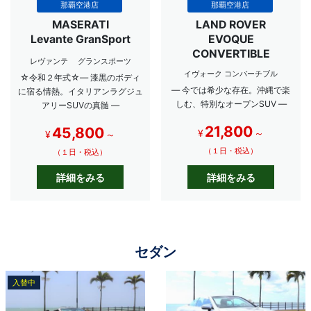
那覇空港店
那覇空港店
MASERATI
LAND ROVER
Levante GranSport
EVOQUE
CONVERTIBLE
レヴァンテ グランスポーツ
イヴォーク コンバーチブル
☆令和２年式☆― 漆黒のボディ
― 今では希少な存在。沖縄で楽
に宿る情熱。イタリアンラグジュ
しむ、特別なオープンSUV ―
アリーSUVの真髄 ―
21,800
45,800
¥
～
¥
～
（１日・税込）
（１日・税込）
詳細をみる
詳細をみる
セダン
入替中