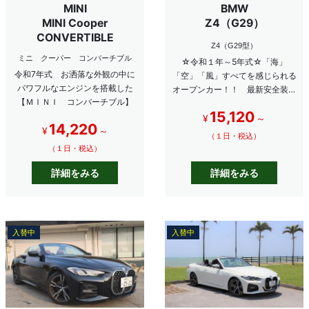
MINI
BMW
MINI Cooper
Z4（G29）
CONVERTIBLE
Z4（G29型）
ミニ クーパー コンバーチブル
☆令和１年～5年式☆「海」
令和7年式 お洒落な外観の中に
「空」「風」すべてを感じられる
パワフルなエンジンを搭載した
オープンカー！！ 最新安全装備
【ＭＩＮＩ コンバーチブル】
の新型Z4で沖縄旅行を最高の思
15,120
い出に♪
¥
～
14,220
¥
～
（１日・税込）
（１日・税込）
詳細をみる
詳細をみる
入替中
入替中