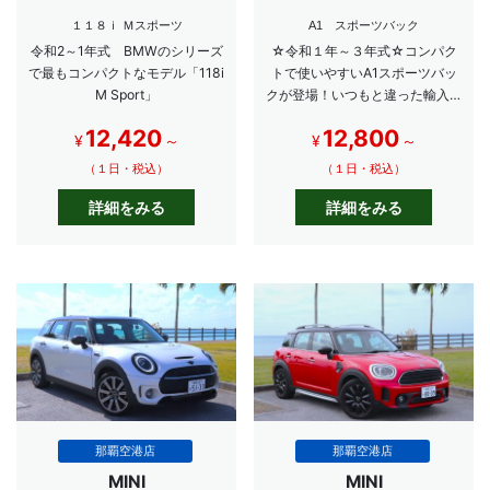
１１８ｉ Ｍスポーツ
A1 スポーツバック
令和2～1年式 BMWのシリーズ
☆令和１年～３年式☆コンパク
で最もコンパクトなモデル「118i
トで使いやすいA1スポーツバッ
M Sport」
クが登場！いつもと違った輸入車
レンタカーでエレガントな沖縄旅
12,420
12,800
行を演出します☆
¥
～
¥
～
（１日・税込）
（１日・税込）
詳細をみる
詳細をみる
那覇空港店
那覇空港店
MINI
MINI