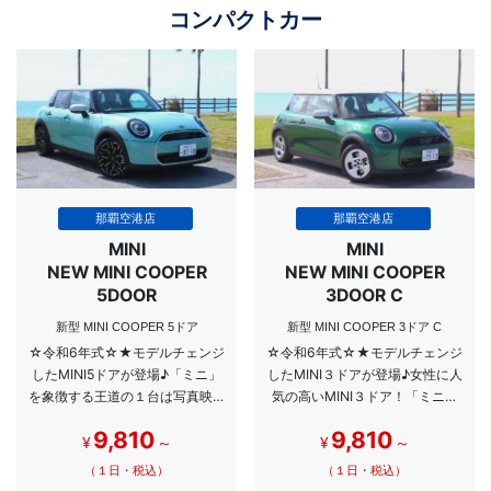
コンパクトカー
那覇空港店
那覇空港店
MINI
MINI
NEW MINI COOPER
NEW MINI COOPER
5DOOR
3DOOR C
新型 MINI COOPER 5ドア
新型 MINI COOPER 3ドア C
☆令和6年式☆★モデルチェンジ
☆令和6年式☆★モデルチェンジ
したMINI5ドアが登場♪「ミニ」
したMINI３ドアが登場♪女性に人
を象徴する王道の１台は写真映え
気の高いMINI３ドア！「ミニ」
も◎
を象徴する王道の１台は写真映え
9,810
9,810
も◎
¥
～
¥
～
（１日・税込）
（１日・税込）