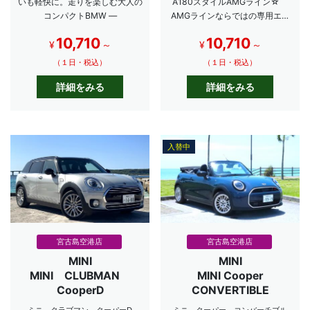
いも軽快に。走りを楽しむ大人の
A180スタイルAMGライン☆
コンパクトBMW ―
AMGラインならではの専用エク
ステリアや近代的なインテリアデ
10,710
10,710
ザインが特徴的です♪
¥
～
¥
～
（１日・税込）
（１日・税込）
詳細をみる
詳細をみる
入替中
宮古島空港店
宮古島空港店
MINI
MINI
MINI CLUBMAN
MINI Cooper
CooperD
CONVERTIBLE
ミニ クラブマン クーパーD
ミニ クーパー コンバーチブル