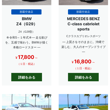
那覇空港店
那覇空港店
BMW
MERCEDES BENZ
Z4（G29）
C-class cabriolet
sports
Z4（G29型）
Cクラスカブリオレスポーツ
☆令和5～１年式☆― 走る歓び
― 上質さをそのままに。沖縄で
を、五感で味わう。BMWが描く
楽しむ、大人のオープンドライブ
本格ロードスター ―
―
17,800
¥
～
16,800
¥
～
（１日・税込）
（１日・税込）
詳細をみる
詳細をみる