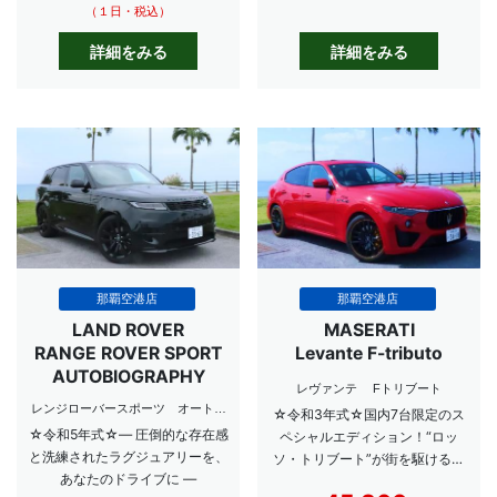
（１日・税込）
詳細をみる
詳細をみる
那覇空港店
那覇空港店
LAND ROVER
MASERATI
RANGE ROVER SPORT
Levante F-tributo
AUTOBIOGRAPHY
レヴァンテ Fトリブート
レンジローバースポーツ オートバ
☆令和3年式☆国内7台限定のス
イオグラフィー
☆令和5年式☆― 圧倒的な存在感
ペシャルエディション！“ロッ
と洗練されたラグジュアリーを、
ソ・トリブート”が街を駆ける。
あなたのドライブに ―
特別な一日を、特別な一台で。