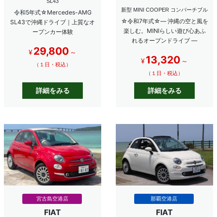
SL43
新型 MINI COOPER コンバーチブル
令和5年式☆Mercedes-AMG
☆令和7年式☆― 沖縄の空と風を
SL43で沖縄ドライブ｜上質なオ
楽しむ。MINIらしい遊び心あふ
ープンカー体験
れるオープンドライブ ―
29,800
¥
～
13,320
¥
～
（１日・税込）
（１日・税込）
詳細をみる
詳細をみる
宮古島空港店
那覇空港店
FIAT
FIAT