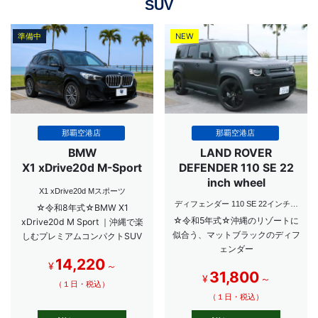
SUV
準備中
NEW
NEW
那覇空港店
那覇空港店
BMW
LAND ROVER
X1 xDrive20d M-Sport
DEFENDER 110 SE 22
inch wheel
X1 xDrive20d Mスポーツ
ディフェンダー 110 SE 22インチ装
☆令和8年式☆BMW X1
着車
☆令和5年式☆沖縄のリゾートに
xDrive20d M Sport ｜沖縄で楽
似合う、マットブラックのディフ
しむプレミアムコンパクトSUV
ェンダー
14,220
¥
～
31,800
¥
～
（１日・税込）
（１日・税込）