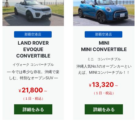
那覇空港店
那覇空港店
LAND ROVER
MINI
EVOQUE
MINI CONVERTIBLE
CONVERTIBLE
ミニ コンバーチブル
イヴォーク コンバーチブル
沖縄人気No.1のオープンカーとい
― 今では希少な存在。沖縄で楽
えば、MINIコンバーチブル！！
しむ、特別なオープンSUV ―
13,320
¥
～
21,800
¥
～
（１日・税込）
（１日・税込）
詳細をみる
詳細をみる