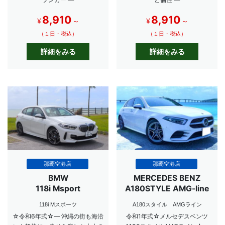
8,910
8,910
¥
～
¥
～
（１日・税込）
（１日・税込）
詳細をみる
詳細をみる
那覇空港店
那覇空港店
BMW
MERCEDES BENZ
118i Msport
A180STYLE AMG-line
118i Mスポーツ
A180スタイル AMGライン
☆令和6年式☆― 沖縄の街も海沿
令和1年式☆メルセデスベンツ