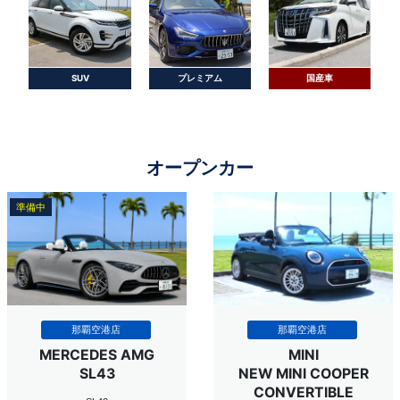
SUV
プレミアム
国産車
オープンカー
準備中
NEW
那覇空港店
那覇空港店
MERCEDES AMG
MINI
SL43
NEW MINI COOPER
CONVERTIBLE