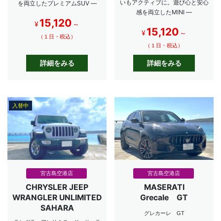
いもアクティブに。遊び心と安心
を両立したプレミアムSUV ―
感を両立したMINI ―
15,120
¥
～
15,120
¥
～
（１日・税込）
（１日・税込）
詳細をみる
詳細をみる
入替中
宮古島空港店
宮古島空港店
CHRYSLER JEEP
MASERATI
WRANGLER UNLIMITED
Grecale GT
SAHARA
グレカーレ GT