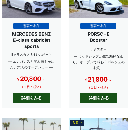
那覇空港店
那覇空港店
MERCEDES BENZ
PORSCHE
E-class cabriolet
Boxster
sports
ボクスター
Eクラスカブリオレスポーツ
― ミッドシップが生む純粋な走
― エレガンスと開放感を極め
り。オープンで味わうポルシェの
た、大人のオープンカー ―
本質 ―
20,800
21,800
¥
～
¥
～
（１日・税込）
（１日・税込）
詳細をみる
詳細をみる
入替中