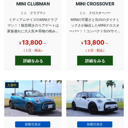
MINI CLUBMAN
MINI CROSSOVER
ミニ クラブマン
ミニ クロスオーバー
ミディアムサイズのMINIクラブ
MINIの可愛さとSUVのダイナミ
マン！！観音開きのリアゲートは
ックさが融合したMINIクロスオ
家族連れに大人気☆荷物の積み下
ーバー！！コンパクトSUVサイズ
ろしも楽々な高級車☆
で使い勝手抜群な１台。
13,800
13,800
¥
～
¥
～
（１日・税込）
（１日・税込）
詳細をみる
詳細をみる
入替中
那覇空港店
那覇空港店