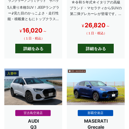
ラングラーアンリミテッド サハラ
☆令和５年式☆イタリアの高級
5人乗り本格SUV！JEEPラングラ
ブランド・マセラティからSUVの
ー♪見た目のかっこよさ・走行性
第二弾グレカーレが登場です。マ
能・積載量ともにトップクラス！
セラティの最新車両をぜひご体感
26,820
大人数でのご旅行にもピッタリで
ください
¥
～
16,020
す！
¥
～
（１日・税込）
（１日・税込）
詳細をみる
詳細をみる
入替中
宮古島空港店
那覇空港店
AUDI
MASERATI
Q3
Grecale