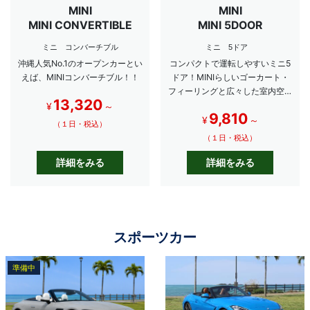
MINI
MINI
MINI CONVERTIBLE
MINI 5DOOR
ミニ コンバーチブル
ミニ 5ドア
沖縄人気No.1のオープンカーとい
コンパクトで運転しやすいミニ5
えば、MINIコンバーチブル！！
ドア！MINIらしいゴーカート・
フィーリングと広々した室内空間
13,320
を融合したおすすめ車！
¥
～
9,810
¥
～
（１日・税込）
（１日・税込）
詳細をみる
詳細をみる
スポーツカー
準備中
NEW