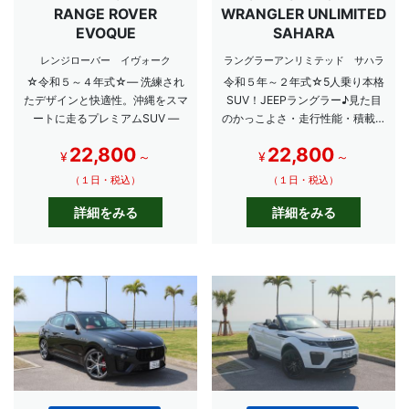
RANGE ROVER
WRANGLER UNLIMITED
EVOQUE
SAHARA
レンジローバー イヴォーク
ラングラーアンリミテッド サハラ
☆令和５～４年式☆― 洗練され
令和５年～２年式☆5人乗り本格
たデザインと快適性。沖縄をスマ
SUV！JEEPラングラー♪見た目
ートに走るプレミアムSUV ―
のかっこよさ・走行性能・積載量
ともにトップクラス！大人数での
22,800
22,800
ご旅行にもピッタリです！
¥
～
¥
～
（１日・税込）
（１日・税込）
詳細をみる
詳細をみる