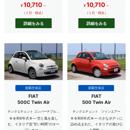
10,710
10,710
¥
～
¥
～
（１日・税込）
（１日・税込）
詳細をみる
詳細をみる
那覇空港店
那覇空港店
FIAT
FIAT
500C Twin Air
500 Twin Air
チンクエチェント コンバーチブル
チンクエチェント ツインエアー
ツインエアー
☆令和6年式☆― 空と風を楽し
☆令和6年式☆― 小さなボディに
む、イタリア流“甘い時間”のオー
詰め込まれた、イタリアの遊び心
プンカー ―
と個性 ―