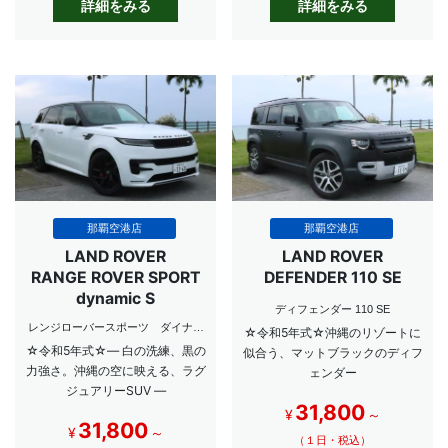
詳細をみる
詳細をみる
那覇空港店
那覇空港店
LAND ROVER
LAND ROVER
RANGE ROVER SPORT
DEFENDER 110 SE
dynamic S
ディフェンダー 110 SE
レンジローバースポーツ ダイナミ
☆令和5年式☆沖縄のリゾートに
ックS
☆令和5年式☆― 白の洗練、黒の
似合う、マットブラックのディフ
力強さ。沖縄の空に映える、ラグ
ェンダー
ジュアリーSUV ―
31,800
¥
～
31,800
¥
～
（１日・税込）