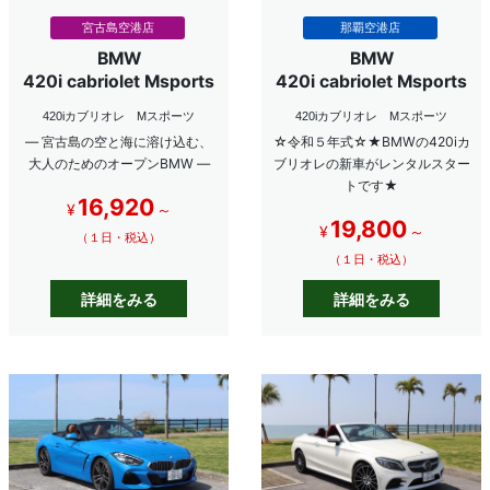
宮古島空港店
那覇空港店
BMW
BMW
420i cabriolet Msports
420i cabriolet Msports
420iカブリオレ Mスポーツ
420iカブリオレ Mスポーツ
― 宮古島の空と海に溶け込む、
☆令和５年式☆★BMWの420iカ
大人のためのオープンBMW ―
ブリオレの新車がレンタルスター
トです★
16,920
¥
～
19,800
¥
～
（１日・税込）
（１日・税込）
詳細をみる
詳細をみる