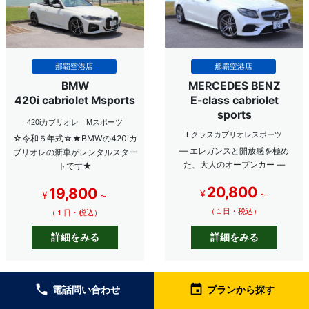
那覇空港店
那覇空港店
BMW
MERCEDES BENZ
420i cabriolet Msports
E-class cabriolet
sports
420iカブリオレ Mスポーツ
Eクラスカブリオレスポーツ
☆令和５年式☆★BMWの420iカ
― エレガンスと開放感を極め
ブリオレの新車がレンタルスター
た、大人のオープンカー ―
トです★
20,800
19,800
¥
～
¥
～
（１日・税込）
（１日・税込）
詳細をみる
詳細をみる
local_phone
event
電話問い合わせ
プランから探す