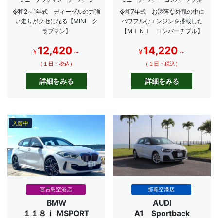
令和2～1年式 ディーゼルの力強
令和7年式 お洒落な外観の中に
い走りがクセになる【MINI ク
パワフルなエンジンを搭載した
ラブマン】
【ＭＩＮＩ コンバーチブル】
12,420
14,220
¥
～
¥
～
（１日・税込）
（１日・税込）
詳細をみる
詳細をみる
入替中
宮古島空港店
那覇空港店
BMW
AUDI
１１８ｉ ＭSPORT
A1 Sportback