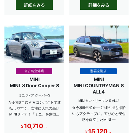
詳細をみる
詳細をみる
宮古島空港店
那覇空港店
MINI
MINI
MINI ３Door Cooper S
MINI COUNTRYMAN S
ALL4
ミニ 3ドア クーパーS
MINIカントリーマン S ALL4
☆令和6年式☆★コンパクトで運
☆令和6年式☆― 沖縄の街も海沿
転しやすく、女性に人気の高い
いもアクティブに。遊び心と安心
MINI３ドア！「ミニ」を象徴す
感を両立したMINI ―
る王道の１台は写真映えも◎
10,710
¥
～
15,120
¥
～