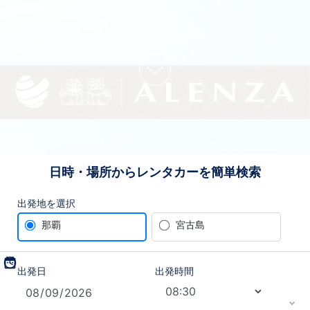
日時・場所からレンタカーを簡単検索
出発地を選択
那覇
宮古島
date_range
schedule
出発日
出発時間