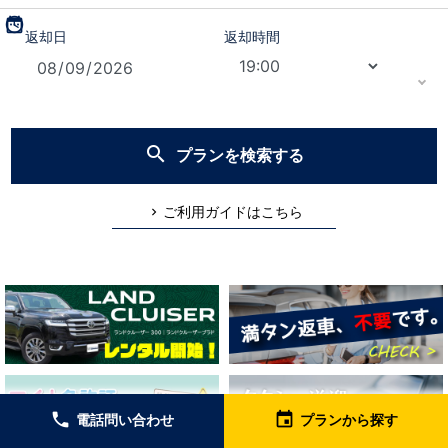
date_range
schedule
返却日
返却時間
search
プランを検索する
ご利用ガイドはこちら
local_phone
event
電話問い合わせ
プランから探す