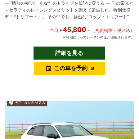
― “情熱の赤”が、あなたのドライブを伝説に変える ― F1の栄光と
マセラティのレーシングスピリットを讃えて誕生した、特別仕様
車「Fトリブート」。 その中でも、鮮烈な“ロッソ・トリブート”の
ボディカラーを纏ったレヴァンテは、国内にわずか7台しか存在し
45,800
ない希少なモデルです。 この限定車は、1950年代のF1で活躍した
当日 ¥
～（免責補償・税／込）
伝説のマシン「250F」や、ファン・マヌエル・ファンジオへのオ
※ 時期によってシーズン料金が適用されます。
マージュとして設計され、マセラティの情熱と誇りが細部にまで
宿っています。 エクステリアには、イエローラインが施された専
詳細を見る
用21インチホイールとイエローキャリパーが、赤いボディとのコ
ントラストで圧倒的な存在感を放ちます。 インテリアには、最高
この車を予約
event
級ピエノフィオーレレザーを使用し、レッドステッチやカーボン
ファイバーのアクセントが、スポーティさとラグジュアリーを融
合させています。 搭載されるV6ツインターボエンジンは、430ps
の圧倒的なパワーを発揮。 8速ATと4WDシステムにより、滑らか
で力強い走りを実現し、都市部からワインディングロードまで、
あらゆるシーンで非日常のドライビング体験を提供します。 さら
に、パノラマサンルーフ、Harman Kardon製プレミアムサウン
ド、全周囲カメラ、アダプティブクルーズコントロールなど、快
適性と安全性も妥協なく装備。 この一台は、ただの移動手段では
ありません。 特別な一日、特別な人との時間、そして特別な自分