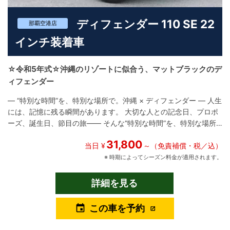
リーで上質な旅を楽しみたい方 におすすめの一台です。 ユニバー
ディフェンダー 110 SE 22
スレンタカーでは、このBMW X1 xDrive20d M Sportを、 「沖縄
那覇空港店
の旅を軽快かつ快適に楽しめるプレミアムSUV」 としてご用意し
インチ装着車
ております。 街も海も、思いのままに。 BMWならではのスポー
ティなドライブフィールを、ぜひ沖縄でご体感ください。
☆令和5年式☆沖縄のリゾートに似合う、マットブラックのデ
ィフェンダー
― “特別な時間”を、特別な場所で。沖縄 × ディフェンダー ― 人生
には、記憶に残る瞬間があります。 大切な人との記念日、プロポ
ーズ、誕生日、節目の旅―― そんな“特別な時間”を、特別な場所
で過ごすなら、選ぶべき一台があります。 ランドローバーの象徴
31,800
「ディフェンダー」。 その中でも110 SE P300は、力強さと洗練
当日 ¥
～（免責補償・税／込）
された快適性を兼ね備えた、現代的なラグジュアリーSUVです。
※ 時期によってシーズン料金が適用されます。
ユニバースレンタカーでは、沖縄の風景に映える特別仕様車をご
用意しました。 サントリーニブラックのボディにブラックエクス
詳細を見る
テリアパックを施し、さらにサテンプロテクティブフィルムを纏
ったこのモデルは、マットな質感が静かに際立ち、沖縄の青い空
この車を予約
event
や海とのコントラストが、唯一無二の存在感を生み出します。 街
中でもリゾートでも、洗練された印象を保ちつつ、乗る人の個性