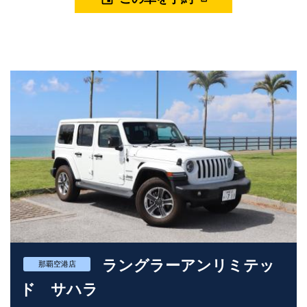
それでいて上質さがしっかりと伝わるデザインは、大人の沖縄旅
にぴったりです。 インテリアは、レンジローバーらしい落ち着き
と先進性を感じさせる空間。 直感的に操作できるインフォテイン
メントと、視界の良いドライビングポジションにより、初めての
道でも安心して運転できます。 コンパクトSUVながら室内にはゆ
とりがあり、観光やショッピング、荷物の多いシーンでも快適で
す。 走行性能は、しなやかで安定感のある乗り味が印象的。 街中
ではスムーズに、海沿いやバイパスでは余裕をもって走れるバラ
ンスの良さが、長時間のドライブでも疲れにくさにつながりま
す。 「運転しやすい上質SUV」を求める方に、非常に相性の良い
モデルです。 レンジローバー イヴォーク（LZ型）は、 ・沖縄観
光をスマートかつ快適に楽しみたい方 ・コンパクトでも上質感を
重視したい方 ・大人向けの洗練されたレンタカーを選びたい方 に
特におすすめの一台です。 ユニバースレンタカーでは、 レンジロ
ーバー イヴォーク（LZ型）を、 沖縄の旅を上質で心地よいものに
してくれる一台としてご用意しています。 街も海も、無理なく、
美しく。 レンジローバーならではの洗練されたドライブを、ぜひ
ラングラーアンリミテッ
沖縄でご体感ください。 ※一部車両のみ、ALENZAキャンペーン
那覇空港店
対象です。 ※ALENZAキャンペーン対象車両をご希望の方は備考欄
ド サハラ
にご記載ください。（必ずしもALENZAキャンペーン対象車両が配
車されるとは限りませんのでご了承ください） ※パンク等の事故