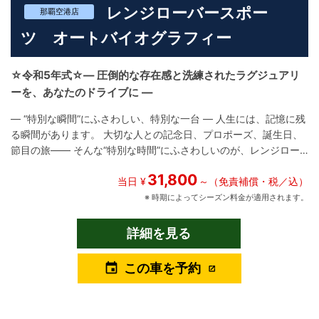
レンジローバースポー
那覇空港店
ツ オートバイオグラフィー
☆令和5年式☆― 圧倒的な存在感と洗練されたラグジュアリ
ーを、あなたのドライブに ―
― “特別な瞬間”にふさわしい、特別な一台 ― 人生には、記憶に残
る瞬間があります。 大切な人との記念日、プロポーズ、誕生日、
節目の旅―― そんな“特別な時間”にふさわしいのが、レンジロー
バースポーツ オートバイオグラフィです。 このモデルは、英国の
31,800
伝統と革新が融合したラグジュアリーSUVの最高峰。 300PSのデ
当日 ¥
～（免責補償・税／込）
ィーゼルエンジンが生み出す力強く滑らかな走りは、ドライバー
※ 時期によってシーズン料金が適用されます。
に安心と高揚感をもたらし、乗る人すべてに快適な移動体験を提
供します。 ボディカラーには、深みのある「サントリーニブラッ
詳細を見る
ク」を採用。 ブラックエクステリアパックにより、グリルやトリ
ム、バッジに至るまで漆黒に統一されたデザインは、街中でも圧
この車を予約
event
倒的な存在感を放ちます。 ボディ同色のルーフが全体の美しさを
引き立て、フロントフォグランプが機能性とデザイン性を両立。
インテリアには高級レザーとメタルアクセントが施され、サンル