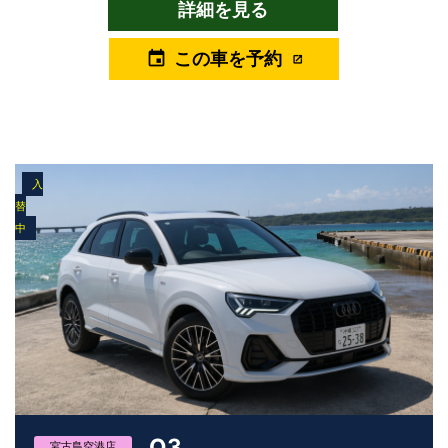
をこの上なく上質に、大切な人とのかけがえのない時間を忘れら
詳細を見る
れない思い出に演出してくれる【グレカーレ】 ぜひご体感くださ
い。 グレカーレの紹介ブログはこちら
この車を予約
event
入
替
中
Q3
宮古島空港店