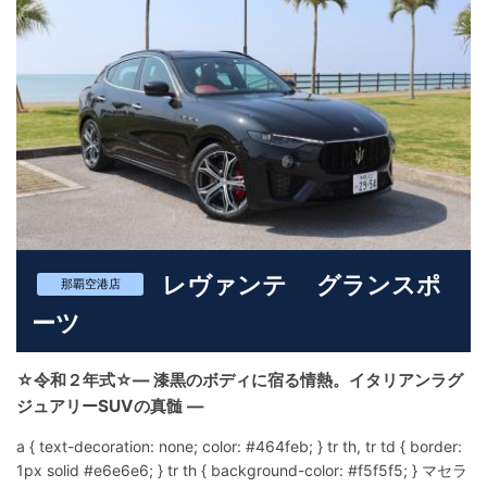
ンリミテッドの魅力は、「移動手段」にとどまらないキャラクタ
ー性。 選ばれるボディカラーによって印象が大きく変わり、乗る
人の個性を自然に引き立ててくれます。 旅行や観光、撮影、仲間
とのドライブなど、 **「いつもとは違う一台を選びたい」**とい
う方にこそおすすめしたいモデルです。 ユニバースレンタカーで
は、 JEEP ラングラー アンリミテッドを、単なるレンタカーでは
なく、 **自由と遊び心を感じられる“体験の一台”**としてご用意
しています。 日常から少し離れたドライブを、ぜひこのラングラ
ーでお楽しみください。 ⚠下記状況でのレンタカー利用は保険及
び補償の対象外となります⚠ 絶対に走行しないでください ①ビ
ーチ及び砂浜 ②海水 ③河川 ④沼地などの舗装されていない路
レヴァンテ グランスポ
面 ⑤サーキット走行 ⚠万が一走行された場合は救出及び車両損
那覇空港店
害の金額を負担いただきます⚠
ーツ
☆令和２年式☆― 漆黒のボディに宿る情熱。イタリアンラグ
ジュアリーSUVの真髄 ―
a { text-decoration: none; color: #464feb; } tr th, tr td { border:
1px solid #e6e6e6; } tr th { background-color: #f5f5f5; } マセラ