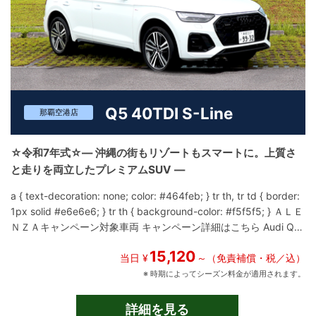
を演出するための“体験”そのものです。 ユニバースレンタカーで
は、この希少な限定車を、記念日や旅行、撮影、ビジネスシーン
など、さまざまな用途でご利用いただけます。 “選ばれし7台”のう
ちの1台に乗るという、かけがえのない体験を、ぜひあなたの人生
に。
Q5 40TDI S-Line
那覇空港店
☆令和7年式☆― 沖縄の街もリゾートもスマートに。上質さ
と走りを両立したプレミアムSUV ―
a { text-decoration: none; color: #464feb; } tr th, tr td { border:
1px solid #e6e6e6; } tr th { background-color: #f5f5f5; } ＡＬＥ
ＮＺＡキャンペーン対象車両 キャンペーン詳細はこちら Audi Q5
40TDI S line（FY型）は、上質なデザインと実用性、そして安心
15,120
感のある走行性能を高い次元で融合させたプレミアムSUVです。
当日 ¥
～（免責補償・税／込）
沖縄での観光ドライブにおいても、「ちょうどいいサイズ感」と
※ 時期によってシーズン料金が適用されます。
「洗練された乗り味」が心地よく、幅広いシーンで活躍する一台
です。 FY型Q5は、シャープで都会的なデザインが特徴。 S lineな
詳細を見る