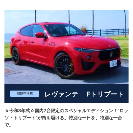
ーフから差し込む自然光が空間を柔らかく照らします。
Meridian™サウンドシステムが奏でるクリアで豊かな音響が、車内
を上質な音楽空間へと変え、移動時間そのものが思い出になりま
す。 安全性にも妥協はなく、アダプティブクルーズコントロー
ル、レーンキープアシスト、全周囲カメラなど、先進のドライバ
ーアシスト機能を搭載。 長距離移動でも安心してご利用いただけ
ます。 ユニバースレンタカーでは、この特別な一台を、記念日や
撮影、特別な旅など、人生の大切な瞬間にご利用いただけます。
“ただの移動”ではなく、“感動の体験”を提供するレンタカーとし
て、あなたの物語に寄り添います。 この一台に乗ることで、あな
たの一日が、あなたの人生が、より鮮やかに彩られる―― そんな
体験を、ぜひユニバースレンタカーで。
レヴァンテ Fトリブート
那覇空港店
☆令和3年式☆国内7台限定のスペシャルエディション！“ロッ
ソ・トリブート”が街を駆ける。特別な一日を、特別な一台
で。