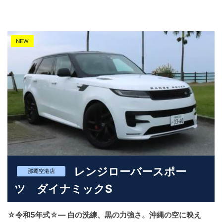
を引き立てる一台です。 室内は広々としており、視界も高く、沖
縄の海岸線や街並みをゆったりと眺めながら、快適なドライブを
楽しめます。 電子制御エアサスペンションによる滑らかな乗り心
地と、300PSの力強さが、長距離移動でも疲れにくく、旅の質を
NEW
高めてくれます。 安全性にも優れ、アダプティブクルーズコント
ロール、レーンキープアシスト、全周囲カメラなど、先進のドラ
イバーアシスト機能が搭載されており、安心して大切な人との時
間を過ごせます。 このディフェンダーは、アウトドアだけでな
く、記念日や撮影、リゾート滞在、ビジネス送迎など、都市型の
特別なシーンにも最適。 沖縄という特別な場所で、ディフェンダ
ーという特別な一台に乗ることで、あなたの一日が、あなたの人
生が、より鮮やかに彩られる―― そんな体験を、ユニバースレン
タカーがご提供いたします。
レンジローバースポー
那覇空港店
ツ ダイナミックS
☆令和5年式☆― 白の洗練、黒の力強さ。沖縄の空に映え