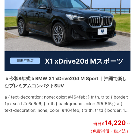
X1 xDrive20d Mスポーツ
那覇空港店
☆令和8年式☆BMW X1 xDrive20d M Sport ｜沖縄で楽し
むプレミアムコンパクトSUV
a { text-decoration: none; color: #464feb; } tr th, tr td { border:
1px solid #e6e6e6; } tr th { background-color: #f5f5f5; } a {
text-decoration: none; color: #464feb; } tr th, tr td { border: 1px
solid #e6e6e6; } tr th { background-color: #f5f5f5; } a { text-
14,220
decoration: none; color: #464feb; } tr th, tr td { border: 1px
当日¥
～
solid #e6e6e6; } tr th { background-color: #f5f5f5; } ― アクテ
（免責補償・税／込）