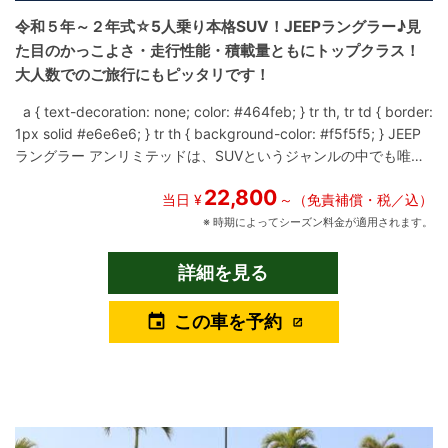
により、予告なくキャンペーン対象外となる可能性があります。
令和５年～２年式☆5人乗り本格SUV！JEEPラングラー♪見
ご了承ください。
た目のかっこよさ・走行性能・積載量ともにトップクラス！
大人数でのご旅行にもピッタリです！
a { text-decoration: none; color: #464feb; } tr th, tr td { border:
1px solid #e6e6e6; } tr th { background-color: #f5f5f5; } JEEP
ラングラー アンリミテッドは、SUVというジャンルの中でも唯一
無二の存在感を放つモデルです。 2018年11月のモデルチェンジに
22,800
より、伝統的なデザインとキャラクターはそのままに、快適性や
当日 ¥
～（免責補償・税／込）
走行性能が大きく進化しました。 角張ったシルエットとアイコニ
※ 時期によってシーズン料金が適用されます。
ックなフロントフェイスは、ひと目でラングラーとわかるデザイ
ン。 流行に左右されないスタイルは、街中でもリゾート地でも強
詳細を見る
い存在感を放ち、写真映えする一台としても高い人気を誇りま
す。 2000ccエンジンを搭載したモデルは、日常使いにも扱いや
この車を予約
event
すく、余裕のある走りを実現。 高いアイポイントと広い視界によ
り、運転時の安心感も高く、ドライバーを選ばず快適なドライブ
が可能です。 インテリアは、ラングラーらしい無骨さを残しつ
つ、モデルチェンジ後ならではの洗練された仕上がり。 直感的に
操作できるスイッチ類や、実用性を重視したレイアウトが、ドラ
イバーにも同乗者にも心地よい時間を提供します。 ラングラー ア