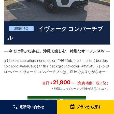
ラティをご用意しました。 漆黒と赤が織りなす、イタリアンラグ
ジュアリーSUVの世界を、ぜひご体感ください。
イヴォーク コンバーチブ
那覇空港店
ル
― 今では希少な存在。沖縄で楽しむ、特別なオープンSUV ―
a { text-decoration: none; color: #464feb; } tr th, tr td { border:
1px solid #e6e6e6; } tr th { background-color: #f5f5f5; } レンジ
ローバー イヴォーク コンバーチブルは、SUVでありながらオープ
ンエアの開放感を楽しめる、非常に個性的で希少なモデルです。
21,800
現在では新車販売も終了しており、**「今だからこそ選ぶ価値の
当日 ¥
～（免責補償・税／込）
ある一台」**として、特別感を求める方に支持されています。 年
※ 時期によってシーズン料金が適用されます。
式は少し前のモデルとなりますが、その分、イヴォークならでは
のデザイン性とキャラクターを気軽に楽しめるのが魅力。 コンパ
詳細を見る
クトSUVらしい扱いやすさと、レンジローバーの名にふさわしい
local_phone
event
電話問い合わせ
プランから探す
存在感を兼ね備えています。 電動ソフトトップを開ければ、SUV
この車を予約