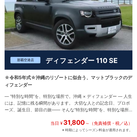
記念日や撮影、リゾート滞在、ビジネス送迎など、沖縄での特別
な時間にふさわしいラグジュアリーSUVです。 ユニバースレンタ
カーでは、ただの移動ではなく、“体験”を提供するレンタカーとし
て、あなたの物語に寄り添います。 白の洗練と黒の力強さが融合
したこの一台が、あなたの人生の特別な瞬間を、より鮮やかに彩
ってくれることでしょう。
ディフェンダー 110 SE
那覇空港店
☆令和5年式☆沖縄のリゾートに似合う、マットブラックのデ
ィフェンダー
― “特別な時間”を、特別な場所で。沖縄 × ディフェンダー ― 人生
には、記憶に残る瞬間があります。 大切な人との記念日、プロポ
ーズ、誕生日、節目の旅―― そんな“特別な時間”を、特別な場所
で過ごすなら、選ぶべき一台があります。 ランドローバーの象徴
31,800
「ディフェンダー」。 その中でも110 SE P300は、力強さと洗練
当日 ¥
～（免責補償・税／込）
された快適性を兼ね備えた、現代的なラグジュアリーSUVです。
※ 時期によってシーズン料金が適用されます。
ユニバースレンタカーでは、沖縄の風景に映える特別仕様車をご