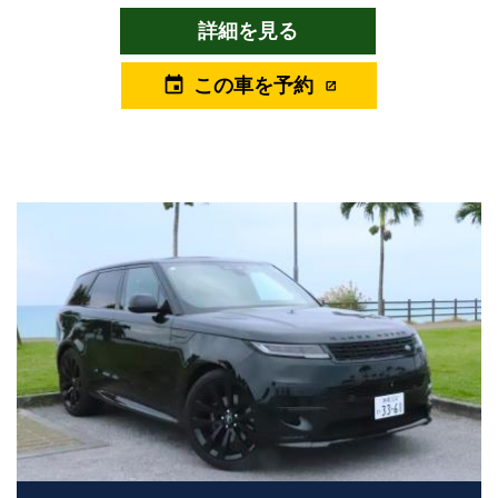
用意しました。 サントリーニブラックのボディにブラックエクス
詳細を見る
テリアパックを施し、さらにサテンプロテクティブフィルムを纏
ったこのモデルは、マットな質感が静かに際立ち、沖縄の青い空
この車を予約
event
や海とのコントラストが、唯一無二の存在感を生み出します。 街
中でもリゾートでも、洗練された印象を保ちつつ、乗る人の個性
を引き立てる一台です。 室内は広々としており、視界も高く、沖
縄の海岸線や街並みをゆったりと眺めながら、快適なドライブを
楽しめます。 電子制御エアサスペンションによる滑らかな乗り心
地と、300PSの力強さが、長距離移動でも疲れにくく、旅の質を
高めてくれます。 安全性にも優れ、アダプティブクルーズコント
ロール、レーンキープアシスト、全周囲カメラなど、先進のドラ
イバーアシスト機能が搭載されており、安心して大切な人との時
間を過ごせます。 このディフェンダーは、アウトドアだけでな
く、記念日や撮影、リゾート滞在、ビジネス送迎など、都市型の
特別なシーンにも最適。 沖縄という特別な場所で、ディフェンダ
ーという特別な一台に乗ることで、あなたの一日が、あなたの人
生が、より鮮やかに彩られる―― そんな体験を、ユニバースレン
タカーがご提供いたします。