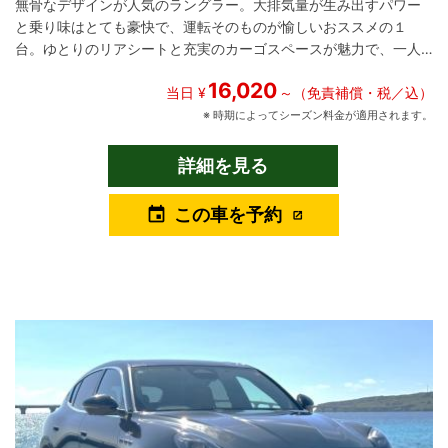
無骨なデザインが人気のラングラー。大排気量が生み出すパワー
と乗り味はとても豪快で、運転そのものが愉しいおススメの１
台。ゆとりのリアシートと充実のカーゴスペースが魅力で、一人
はもちろん、より多くの家族や仲間とかけがえのない冒険の旅が
16,020
楽しめます。 ⚠下記状況でのレンタカー利用は保険及び補償の対
当日 ¥
～（免責補償・税／込）
象外となります⚠ 絶対に走行しないでください ①ビーチ及び砂
※ 時期によってシーズン料金が適用されます。
浜 ②海水 ③河川 ④沼地などの舗装されていない路面 ⑤サーキ
ット走行 ⚠万が一走行された場合は救出及び車両損害の金額を負
詳細を見る
担いただきます⚠
この車を予約
event