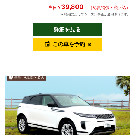
ターボ＋マイルドハイブリッド仕様。最高出力は300psを誇りま
39,800
す。 MC20から採用された新しいエクステリアデザインも、美し
当日 ¥
～（免責補償・税／込）
い曲線美で一目でマセラティと分かるデザインとなっておりま
※ 時期によってシーズン料金が適用されます。
す。 インテリアも、フル液晶メーターや大型モニターなど最新装
備が盛り沢山で快適で優雅な旅を演出してくれます。 沖縄の滞在
詳細を見る
をこの上なく上質に、大切な人とのかけがえのない時間を忘れら
れない思い出に演出してくれる【グレカーレ】 ぜひご体感くださ
この車を予約
event
い。 グレカーレの紹介ブログはこちら ※一部車両のみ、
ALENZAキャンペーン対象です。 ※ALENZAキャンペーン対象車両
をご希望の方は備考欄にご記載ください。（必ずしもALENZAキャ
ンペーン対象車両が配車されるとは限りませんのでご了承くださ
い） ※パンク等の事故により、予告なくキャンペーン対象外とな
る可能性があります。ご了承ください。