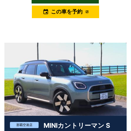
らではのスポーティなエクステリアは、リゾート地の景色にも自
然に溶け込みつつ、程よい存在感を演出します。 カジュアルすぎ
この車を予約
event
ず、かといって堅くなりすぎないデザインは、大人の沖縄ドライ
ブにぴったりです。 40TDIディーゼルエンジンは、力強いトルク
と滑らかな走りが魅力。 発進から高速走行まで余裕のある加速感
があり、長距離移動や観光ルートでもストレスを感じにくいのが
特長です。 静粛性にも優れており、会話や音楽を楽しみながら快
適にドライブできます。 インテリアは、Audiらしいシンプルかつ
上質な空間。 操作は直感的で、初めてAudiに乗る方でも扱いやす
く、運転に集中しやすい設計です。 室内はゆとりがあり、観光や
ショッピング、荷物の多いシーンでも安心して利用できます。
Audi Q5 40TDI S lineは、 ・沖縄観光を快適かつスマートに楽し
みたい方 ・SUVの安心感と上質さを重視したい方 ・大人向けの落
ち着いたレンタカーを選びたい方 に特におすすめのモデルです。
ユニバースレンタカーでは、 Audi Q5 40TDI S line（FY型）を、
沖縄の旅を上質で快適なものにしてくれる一台としてご用意して
います。 街も海も、無理なく、気持ちよく。 Audiならではの洗練
されたドライブを、ぜひ沖縄でご体感ください。 ※2台保有中、2
台ともALENZAキャンペーン対象車両です（2026/6/22現在） ※パ
MINIカントリーマン S
ンク等の事故により、予告なくキャンペーン対象外となる可能性
那覇空港店
があります。ご了承ください。