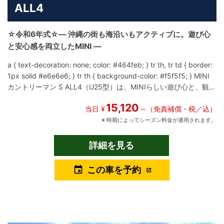
ALL4
☆令和6年式☆― 沖縄の街も海沿いもアクティブに。遊び心
と安心感を両立したMINI ―
a { text-decoration: none; color: #464feb; } tr th, tr td { border:
1px solid #e6e6e6; } tr th { background-color: #f5f5f5; } MINI
カントリーマン S ALL4（U25型）は、MINIらしい遊び心と、観光
ドライブにうれしい実用性を兼ね備えたプレミアムコンパクト
15,120
SUVです。 新世代U25型では、デザインと快適性がさらに進化
当日 ¥
～（免責補償・税／込）
し、沖縄でのドライブをより軽快に、より安心して楽しめる一台
※ 時期によってシーズン料金が適用されます。
に仕上がっています。 程よいサイズ感のボディは、那覇市内の街
中から海沿いのルート、少し足を伸ばした観光地まで、どこへ行
詳細を見る
くにも扱いやすいのが魅力。 MINIらしい存在感のあるスタイル
は、リゾート地の景色にも自然に溶け込み、写真映えする一台と
この車を予約
event
しても人気です。 ALL4（4WD）システムを搭載しているため、
走行時の安定感も高く、 初めて沖縄で運転する方や、長距離移動
でも安心してドライブを楽しめます。 街中では軽快に、郊外では
余裕のある走りを感じられるバランスの良さが特長です。 インテ
リアは、MINIらしいデザイン性と機能性を両立した空間。 直感的