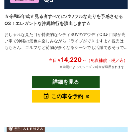
☆令和5年式☆見る者すべてにパワフルな走りを予感させる
Q3！エレガントな沖縄旅行を演出します☆
おしゃれな見た目が特徴的なシティSUVのアウディQ3♪ 目線が高
い車で沖縄の景色を楽しみながらドライブができますよ♪ 観光は
もちろん、ゴルフなど荷物が多くなるシーンでも活躍できそうで
す
14,220
当日 ¥
～（免責補償・税／込）
※ 時期によってシーズン料金が適用されます。
詳細を見る
この車を予約
event