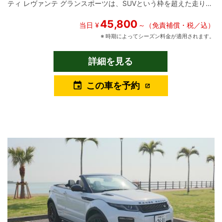
ティ レヴァンテ グランスポーツは、SUVという枠を超えた走りと
美しさを兼ね備えた、イタリアンラグジュアリーの象徴的存在で
45,800
す。 その堂々としたスタイルと、マセラティならではの官能的な
当日 ¥
～（免責補償・税／込）
走行フィールは、乗る人に特別な高揚感をもたらします。 ボディ
※ 時期によってシーズン料金が適用されます。
カラーには、深みのある漆黒が印象的なネロ・ペレーネを採用。
光の加減によって表情を変えるブラックは、重厚感と洗練を併せ
詳細を見る
持ち、街中でもリゾート地でも圧倒的な存在感を放ちます。 グラ
ンスポーツ専用のスポーティなエクステリアが、その精悍さをさ
この車を予約
event
らに引き立てています。 インテリアには、情熱的な赤革シートを
採用。 ブラックのボディとのコントラストが際立ち、イタリア車
ならではの大胆で美しい色使いが、非日常感あふれる空間を演出
します。 スポーティでありながらも上質さを感じさせる室内は、
ドライバーだけでなく同乗者にとっても特別な時間を提供しま
す。 走行性能も、マセラティならではの魅力。 力強く伸びのある
加速と、SUVとは思えないほどの安定感と俊敏なハンドリング
が、日常のドライブを特別な体験へと変えてくれます。 市街地か
ら高速道路まで、あらゆるシーンで余裕と高揚感を味わえる一台
です。 このレヴァンテ グランスポーツは、記念日や特別な旅行、
撮影、ビジネスシーンなど、 「印象に残る一日」を演出したい方
に最適なモデルです。 ユニバースレンタカーでは、単なる移動手
段ではなく、 “感性に響く体験”を提供する一台として、このマセ