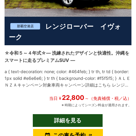
レンジローバー イヴォ
那覇空港店
ーク
☆令和５～４年式☆― 洗練されたデザインと快適性。沖縄を
スマートに走るプレミアムSUV ―
a { text-decoration: none; color: #464feb; } tr th, tr td { border:
1px solid #e6e6e6; } tr th { background-color: #f5f5f5; } ＡＬＥ
ＮＺＡキャンペーン対象車両キャンペーン詳細はこちら レンジロ
ーバー イヴォーク（LZ型）は、都会的なデザインと上質な乗り心
22,800
地を兼ね備えた、現代的なプレミアムコンパクトSUVです。 先代
当日 ¥
～（免責補償・税／込）
から受け継いだイヴォークならではのスタイルをさらに磨き上
※ 時期によってシーズン料金が適用されます。
げ、沖縄での観光ドライブにもよく似合う一台に仕上がっていま
す。 LZ型では、よりミニマルで洗練されたエクステリアデザイン
詳細を見る
が特徴。 無駄を削ぎ落とした美しいラインと、程よい存在感が、
街中からリゾートエリアまで自然に溶け込みます。 派手すぎず、
この車を予約
event