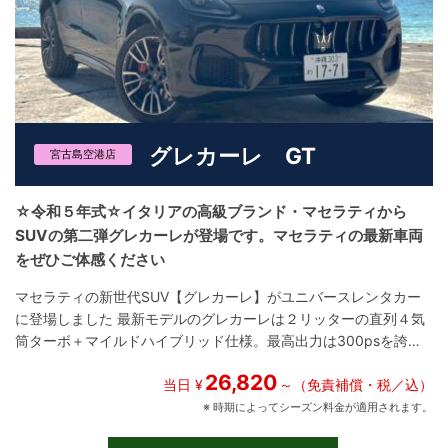
グレカーレ GT
宮古島空港店
☆令和５年式☆イタリアの高級ブランド・マセラティから
SUVの第二弾グレカーレが登場です。マセラティの最新車両
をぜひご体感ください
マセラティの新世代SUV【グレカーレ】がユニバースレンタカー
に登場しました 最新モデルのグレカーレは２リッターの直列４気
筒ターボ＋マイルドハイブリッド仕様。最高出力は300psを誇り
ます。 MC20から採用された新しいエクステリアデザインも、美
26,820
しい曲線美で一目でマセラティと分かるデザインとなっておりま
当日 ¥
～（免責補償・税／込）
す。 インテリアも、フル液晶メーターや大型モニターなど最新装
※ 時期によってシーズン料金が適用されます。
備が盛り沢山で快適で優雅な旅を演出してくれます。 沖縄の滞在