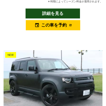
ィブな沖縄の旅を、もっと軽快に。BMWが提案するプレミアム
※ 時期によってシーズン料金が適用されます。
SUV ― BMW X1 xDrive20d M Sportは、スポーティな走りと優れ
た実用性を兼ね備えたプレミアムコンパクトSUVです。扱いやす
詳細を見る
いサイズ感でありながら、BMWらしい力強いデザインと上質な乗
り味を持ち、沖縄での観光やドライブを快適にサポートします。
この車を予約
event
M Sportならではのスポーティなエクステリアは、洗練された存在
感を演出。街中はもちろん、海沿いのドライブコースやリゾート
ホテルにも自然に溶け込み、旅の時間をより特別なものにしてく
れます。 搭載されるクリーンディーゼルエンジンは、力強いトル
クと優れた燃費性能を両立。発進時から余裕のある加速を実現
し、市街地から高速道路までストレスのない走りを楽しめます。
NEW
さらにBMW xDriveによる安定感のある走行性能は、長距離移動で
も安心感をもたらします。 インテリアには、BMW最新世代ならで
はの先進性と快適性が息づいています。大型カーブドディスプレ
イを中心としたモダンなコックピットは、操作性と視認性に優
れ、初めてBMWに乗る方でも安心してご利用いただけます。 室内
空間も広く、旅行時のスーツケースやショッピングで増えた荷物
もしっかり収納可能。カップルでの旅行はもちろん、ご家族での
沖縄旅行にもおすすめです。 BMW X1 xDrive20d M Sportは、 沖
縄観光を快適に楽しみたい方 SUVの安心感とBMWの走りを両立し
たい方 新しいBMWの先進装備を体験したい方 カップルやファミ