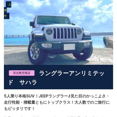
に操作できるレイアウトで、運転に不慣れな方でも安心。 コンパ
入
クトSUVながら室内はゆとりがあり、観光やショッピング、荷物
替
の多いシーンでも使いやすい設計です。 MINI カントリーマン S
中
ALL4は、 ・沖縄観光をアクティブに楽しみたい方 ・SUVの安心
感とコンパクトさを両立したい方 ・カジュアルすぎず、少し個性
のある車を選びたい方 にぴったりの一台です。 ユニバースレンタ
カーでは、 MINI カントリーマン S ALL4（U25型）を、 **沖縄の
旅を軽快で楽しいものにしてくれる“相棒”**としてご用意していま
す。 街も海も、気分のままに。 MINIならではのドライブを、ぜひ
沖縄でご体感ください。
ラングラーアンリミテッ
宮古島空港店
ド サハラ
5人乗り本格SUV！JEEPラングラー♪見た目のかっこよさ・
走行性能・積載量ともにトップクラス！大人数でのご旅行に
もピッタリです！