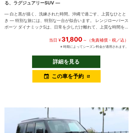
る、ラグジュアリーSUV ―
― 白と黒が描く、洗練された時間。沖縄で過ごす、上質なひとと
き ― 特別な旅には、特別な一台が似合います。 レンジローバース
ポーツ ダイナミックSは、日常を少しだけ離れて、上質な時間を
過ごしたいあなたにぴったりのラグジュアリーSUVです。 ユニバ
31,800
ースレンタカーでは、沖縄の風景に映えるフジホワイトのボディ
当日 ¥
～（免責補償・税／込）
に、ブラックエクステリアパックを施した特別仕様車をご用意。
※ 時期によってシーズン料金が適用されます。
白と黒のコントラストが生み出す美しさは、街中でもリゾートで
も、ひときわ目を引く存在感を放ちます。 搭載される300PSのデ
詳細を見る
ィーゼルエンジンは、力強くも滑らかな加速を実現。 電子制御エ
アサスペンションとアダプティブダイナミクスにより、常に快適
この車を予約
event
で安定した走行性能を発揮し、沖縄の都市部から海岸線まで、あ
らゆるシーンで上質なドライブ体験を提供します。 インテリア
は、機能性と快適性が融合した空間。 スライディングパノラミッ
クルーフから差し込む自然光が、車内を明るく開放的に演出し、
旅のひとときをより豊かに彩ります。 静粛性にも優れ、移動中も
会話や音楽を楽しめる上質な空間が広がります。 安全装備も充実
しており、アダプティブクルーズコントロール、レーンキープア
シスト、全周囲カメラなど、先進のドライバーアシスト機能が搭
載。 長距離移動でも安心してご利用いただけます。 この一台は、