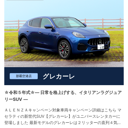
グレカーレ
那覇空港店
☆令和５年式☆― 日常を格上げする、イタリアンラグジュア
リーSUV ―
ＡＬＥＮＺＡキャンペーン対象車両キャンペーン詳細はこちら マ
セラティの新世代SUV【グレカーレ】がユニバースレンタカーに
登場しました 最新モデルのグレカーレは２リッターの直列４気筒