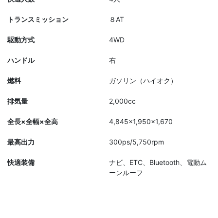
トランスミッション
８AT
駆動方式
4WD
ハンドル
右
燃料
ガソリン（ハイオク）
排気量
2,000cc
全長×全幅×全高
4,845×1,950×1,670
最高出力
300ps/5,750rpm
快適装備
ナビ、ETC、Bluetooth、電動ム
ーンルーフ