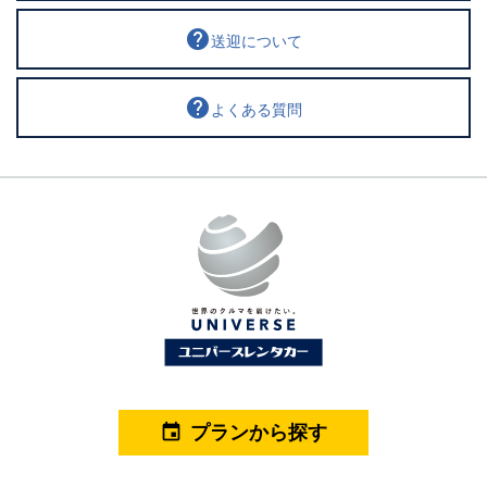
help
送迎について
help
よくある質問
プランから探す
event