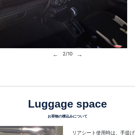
2/10
Luggage space
お荷物の積込みについて
リアシート使用時は、手提げ