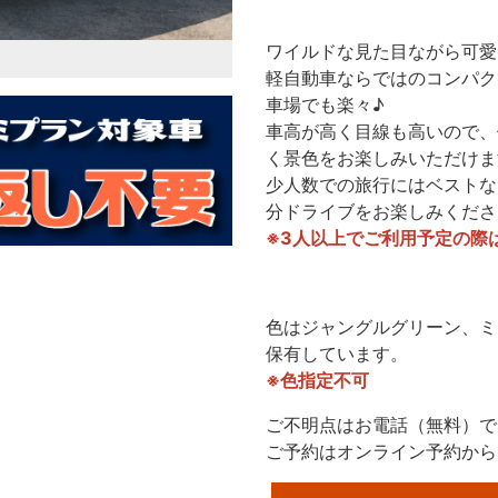
ワイルドな見た目ながら可愛
軽自動車ならではのコンパク
車場でも楽々♪
車高が高く目線も高いので、
く景色をお楽しみいただけま
少人数での旅行にはベストな
分ドライブをお楽しみくださ
※3人以上でご利用予定の際
色はジャングルグリーン、ミ
保有しています。
※色指定不可
ご不明点はお電話（無料）で
ご予約はオンライン予約から