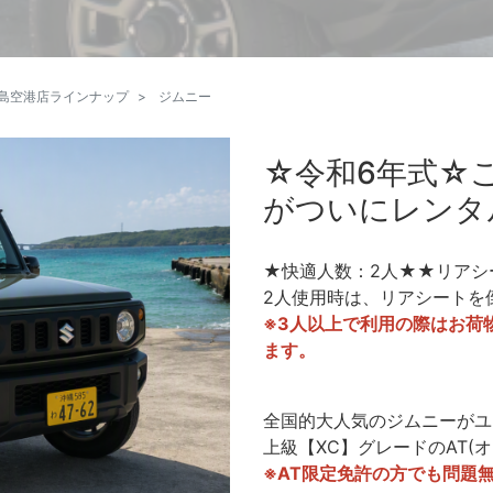
島空港店ラインナップ
ジムニー
☆令和6年式☆
がついにレンタ
★快適人数：2人★★リアシ
2人使用時は、リアシートを
※3人以上で利用の際はお荷
ます。
全国的大人気のジムニーがユ
上級【XC】グレードのAT(
※AT限定免許の方でも問題