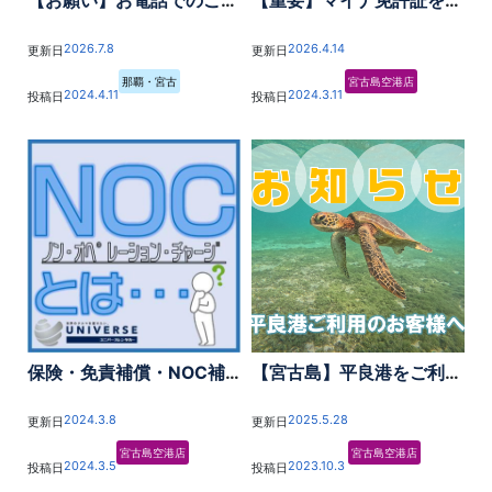
【お願い】お電話でのご連絡について
【重要】マイナ免許証をお持ちの方へ
2026.7.8
2026.4.14
更新日
更新日
那覇・宮古
宮古島空港店
2024.4.11
2024.3.11
投稿日
投稿日
保険・免責補償・NOC補償について
【宮古島】平良港をご利用のお客様へご案内
2024.3.8
2025.5.28
更新日
更新日
宮古島空港店
宮古島空港店
2024.3.5
2023.10.3
投稿日
投稿日